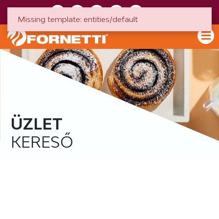
HU
EN
Missing template: entities/default
ÜZLET
KERESŐ