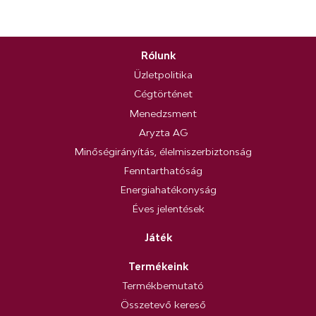
Rólunk
Üzletpolitika
Cégtörténet
Menedzsment
Aryzta AG
Minőségirányítás, élelmiszerbiztonság
Fenntarthatóság
Energiahatékonyság
Éves jelentések
Játék
Termékeink
Termékbemutató
Összetevő kereső