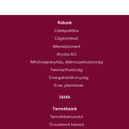
Rólunk
Üzletpolitika
Cégtörténet
Menedzsment
Aryzta AG
Minőségirányítás, élelmiszerbiztonság
Fenntarthatóság
Energiahatékonyság
Éves jelentések
Játék
Termékeink
Termékbemutató
Összetevő kereső