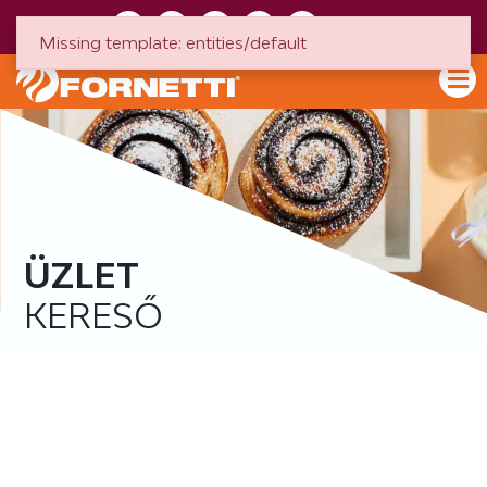
HU
EN
Missing template: entities/default
ÜZLET
KERESŐ