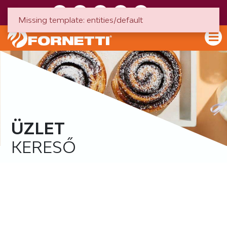
HU
EN
Missing template: entities/default
ÜZLET
KERESŐ