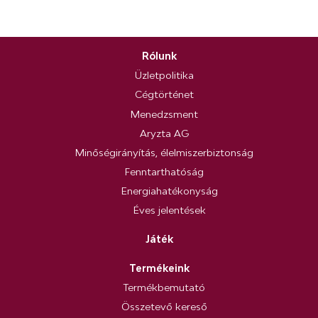
Rólunk
Üzletpolitika
Cégtörténet
Menedzsment
Aryzta AG
Minőségirányítás, élelmiszerbiztonság
Fenntarthatóság
Energiahatékonyság
Éves jelentések
Játék
Termékeink
Termékbemutató
Összetevő kereső