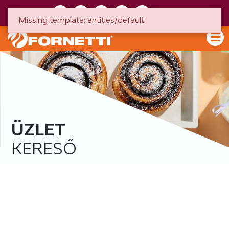
HU
EN
Missing template: entities/default
ÜZLET
KERESŐ