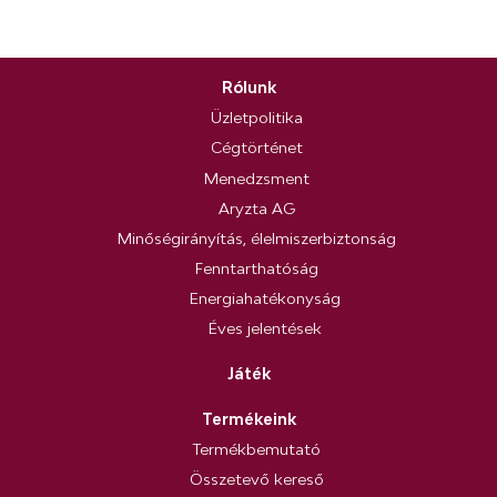
Rólunk
Üzletpolitika
Cégtörténet
Menedzsment
Aryzta AG
Minőségirányítás, élelmiszerbiztonság
Fenntarthatóság
Energiahatékonyság
Éves jelentések
Játék
Termékeink
Termékbemutató
Összetevő kereső