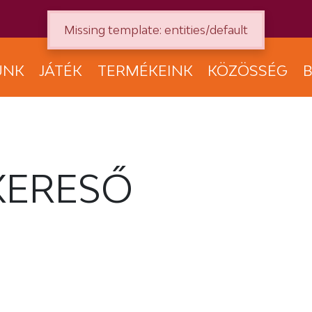
Missing template: entities/default
UNK
JÁTÉK
TERMÉKEINK
KÖZÖSSÉG
B
KERESŐ