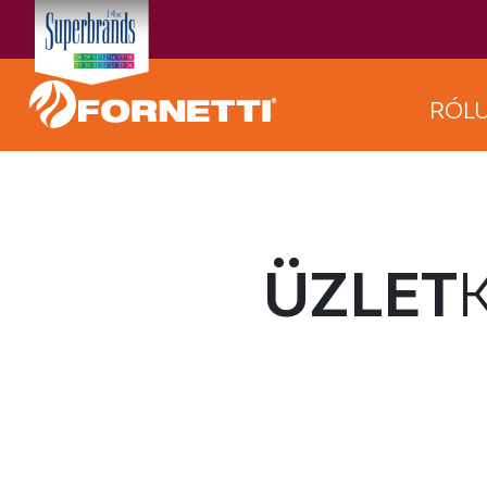
RÓL
ÜZLET