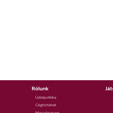
Rólunk
Ját
Üzletpolitika
Cégtörténet
Menedzsment