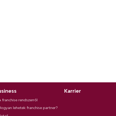
siness
Karrier
A franchise rendszerről
Hogyan lehetek franchise partner?
etail