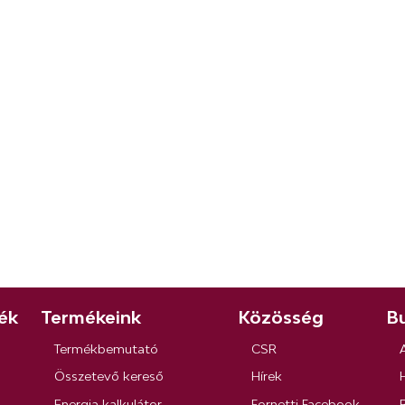
ék
Termékeink
Közösség
Bu
Termékbemutató
CSR
Összetevő kereső
Hírek
Energia kalkulátor
Fornetti Facebook
R