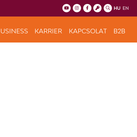
HU
EN
USINESS
KARRIER
KAPCSOLAT
B2B