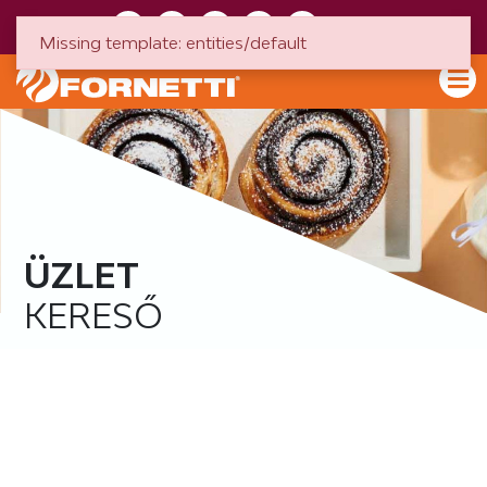
HU
EN
Missing template: entities/default
ÜZLET
KERESŐ