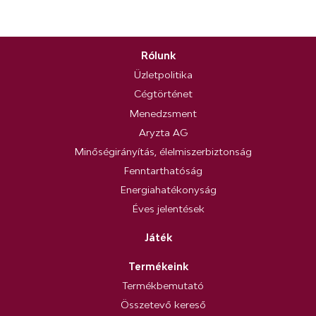
Rólunk
Üzletpolitika
Cégtörténet
Menedzsment
Aryzta AG
Minőségirányítás, élelmiszerbiztonság
Fenntarthatóság
Energiahatékonyság
Éves jelentések
Játék
Termékeink
Termékbemutató
Összetevő kereső