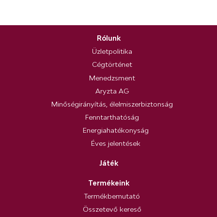
Rólunk
Üzletpolitika
Cégtörténet
Menedzsment
Aryzta AG
Minőségirányítás, élelmiszerbiztonság
Fenntarthatóság
Energiahatékonyság
Éves jelentések
Játék
Termékeink
Termékbemutató
Összetevő kereső