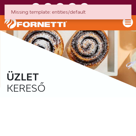
HU
EN
Missing template: entities/default
ÜZLET
KERESŐ