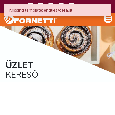
HU
EN
Missing template: entities/default
ÜZLET
KERESŐ