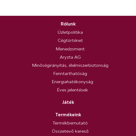
Rólunk
Üzletpolitika
Cégtörténet
Menedzsment
Aryzta AG
Minőségirányítás, élelmiszerbiztonság
Fenntarthatóság
Energiahatékonyság
Éves jelentések
Játék
Termékeink
Termékbemutató
Összetevő kereső