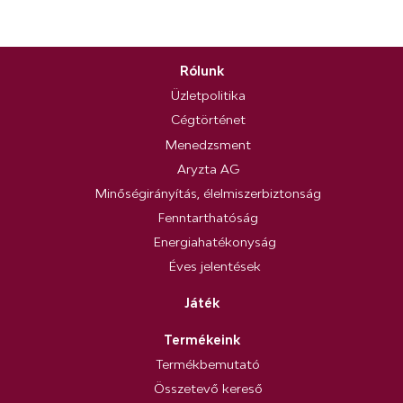
Rólunk
Üzletpolitika
Cégtörténet
Menedzsment
Aryzta AG
Minőségirányítás, élelmiszerbiztonság
Fenntarthatóság
Energiahatékonyság
Éves jelentések
Játék
Termékeink
Termékbemutató
Összetevő kereső