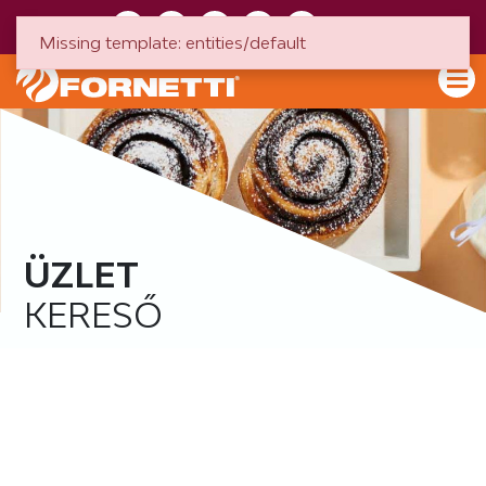
HU
EN
Missing template: entities/default
ÜZLET
KERESŐ