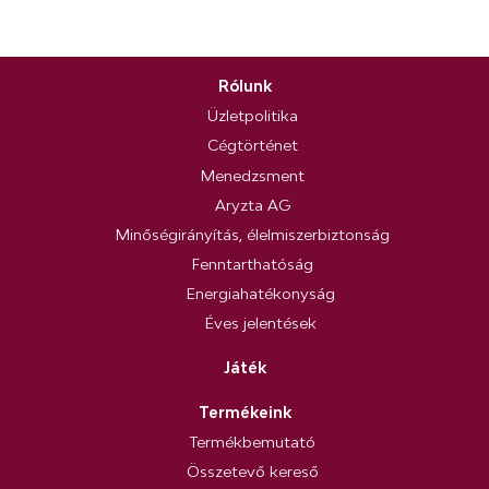
Rólunk
Üzletpolitika
Cégtörténet
Menedzsment
Aryzta AG
Minőségirányítás, élelmiszerbiztonság
Fenntarthatóság
Energiahatékonyság
Éves jelentések
Játék
Termékeink
Termékbemutató
Összetevő kereső