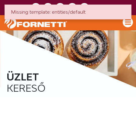
HU
EN
Missing template: entities/default
ÜZLET
KERESŐ