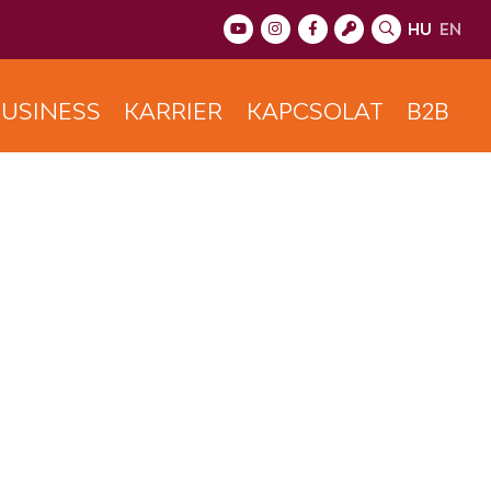
HU
EN
USINESS
KARRIER
KAPCSOLAT
B2B