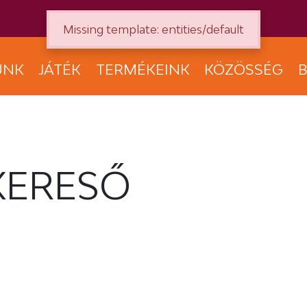
Missing template: entities/default
UNK
JÁTÉK
TERMÉKEINK
KÖZÖSSÉG
B
KERESŐ