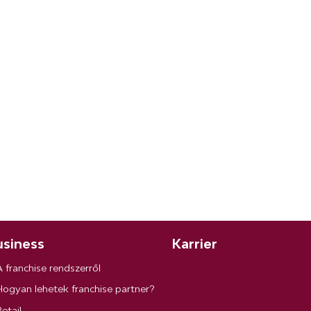
siness
Karrier
A franchise rendszerről
Hogyan lehetek franchise partner?
etail