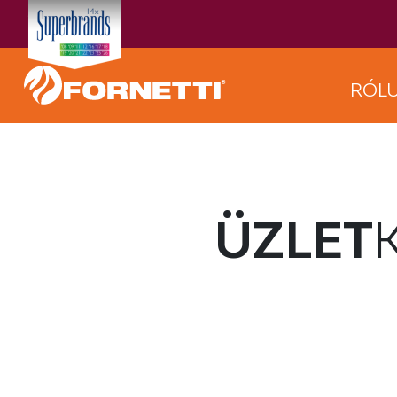
RÓL
ÜZLET