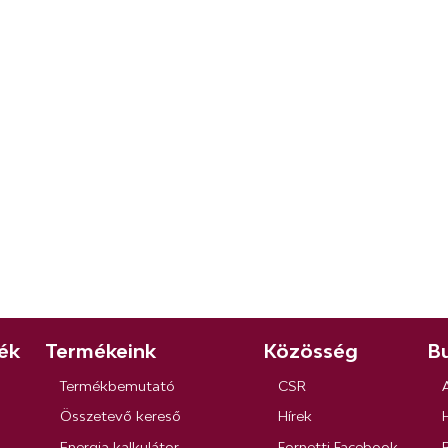
ék
Termékeink
Közösség
Bu
Termékbemutató
CSR
Összetevő kereső
Hírek
Energia kalkulátor
Fornetti Facebook
R