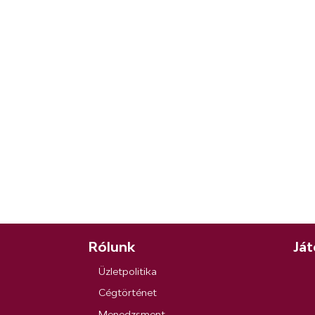
Rólunk
Ját
Üzletpolitika
Cégtörténet
Menedzsment