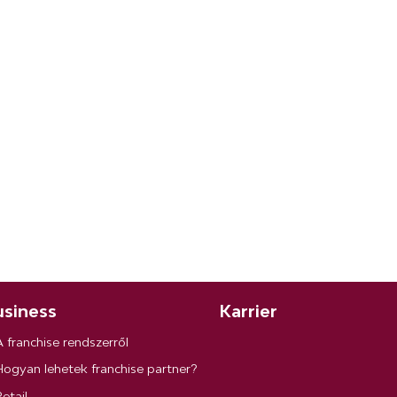
siness
Karrier
A franchise rendszerről
Hogyan lehetek franchise partner?
etail