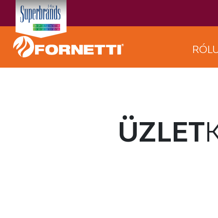
RÓL
ÜZLET