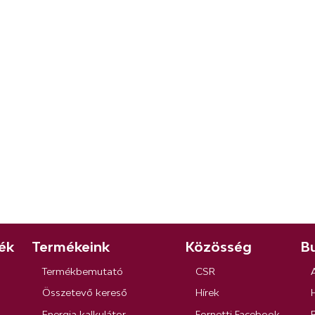
ék
Termékeink
Közösség
Bu
Termékbemutató
CSR
Összetevő kereső
Hírek
Energia kalkulátor
Fornetti Facebook
R