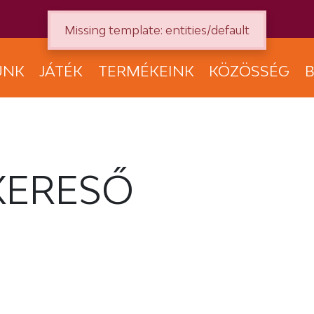
Missing template: entities/default
UNK
JÁTÉK
TERMÉKEINK
KÖZÖSSÉG
B
KERESŐ