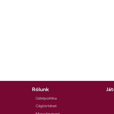
Rólunk
Ját
Üzletpolitika
Cégtörténet
Menedzsment