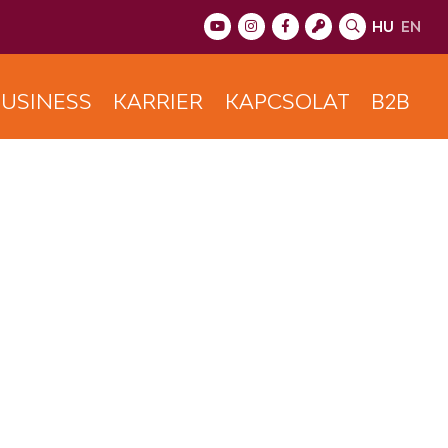
HU
EN
USINESS
KARRIER
KAPCSOLAT
B2B