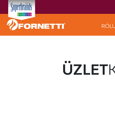
RÓL
ÜZLET