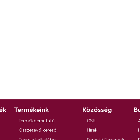
ék
Termékeink
Közösség
Bu
Termékbemutató
CSR
Összetevő kereső
Hírek
Energia kalkulátor
Fornetti Facebook
R