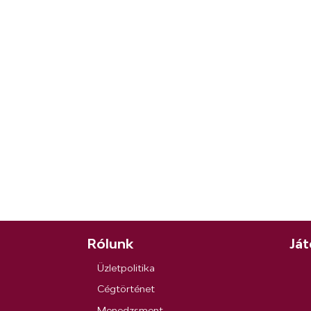
Rólunk
Ját
Üzletpolitika
Cégtörténet
Menedzsment