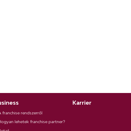
siness
Karrier
A franchise rendszerről
Hogyan lehetek franchise partner?
etail