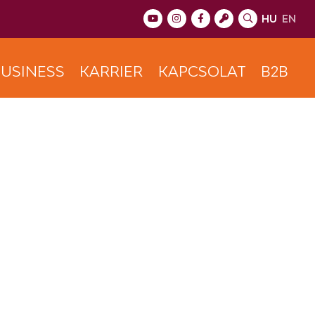
HU
EN
USINESS
KARRIER
KAPCSOLAT
B2B