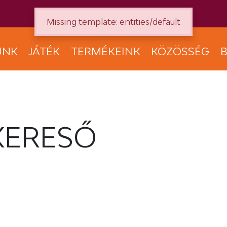
Missing template: entities/default
UNK
JÁTÉK
TERMÉKEINK
KÖZÖSSÉG
B
KERESŐ