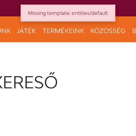
Missing template: entities/default
UNK
JÁTÉK
TERMÉKEINK
KÖZÖSSÉG
B
KERESŐ