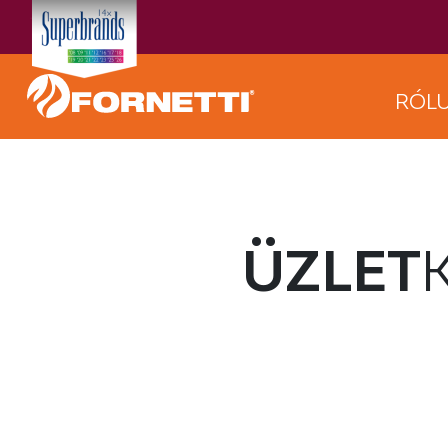
RÓL
ÜZLET