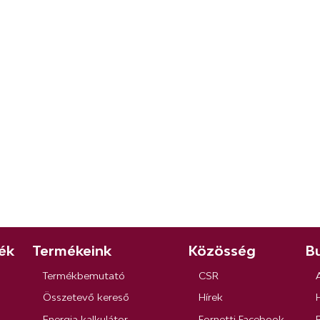
ék
Termékeink
Közösség
Bu
Termékbemutató
CSR
Összetevő kereső
Hírek
Energia kalkulátor
Fornetti Facebook
R