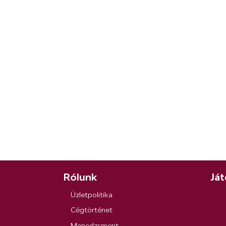
Rólunk
Ját
Üzletpolitika
Cégtörténet
Menedzsment