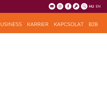
HU
EN
USINESS
KARRIER
KAPCSOLAT
B2B