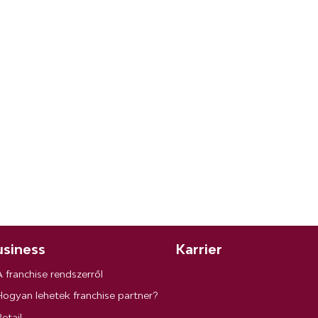
siness
Karrier
A franchise rendszerről
Hogyan lehetek franchise partner?
etail