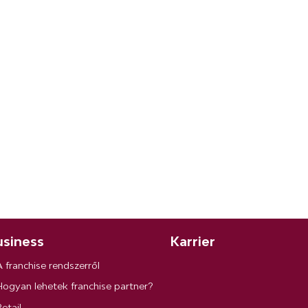
siness
Karrier
A franchise rendszerről
Hogyan lehetek franchise partner?
etail