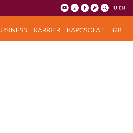
HU
EN
USINESS
KARRIER
KAPCSOLAT
B2B