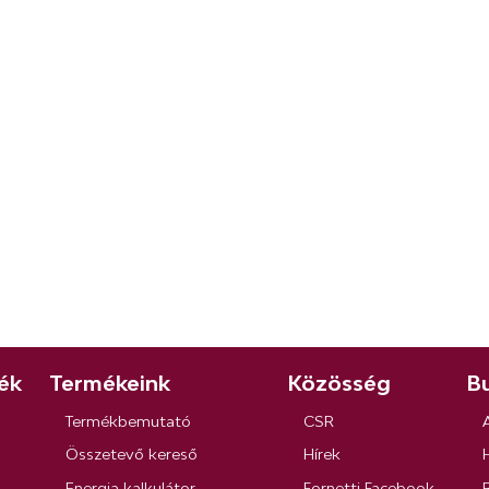
ék
Termékeink
Közösség
Bu
Termékbemutató
CSR
Összetevő kereső
Hírek
Energia kalkulátor
Fornetti Facebook
R