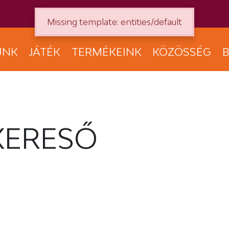
Missing template: entities/default
UNK
JÁTÉK
TERMÉKEINK
KÖZÖSSÉG
B
KERESŐ