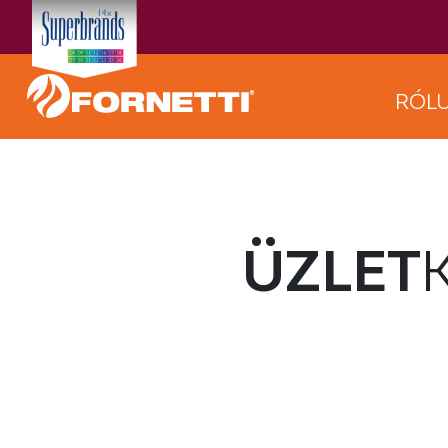
RÓL
ÜZLET