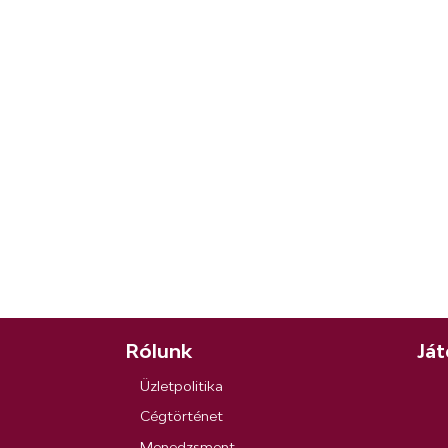
Rólunk
Ját
Üzletpolitika
Cégtörténet
Menedzsment