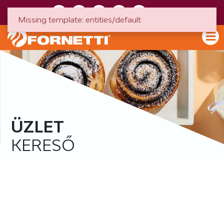
HU
EN
Missing template: entities/default
ÜZLET
KERESŐ