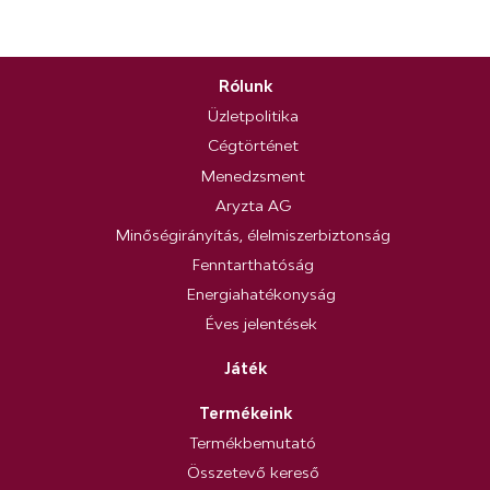
Rólunk
Üzletpolitika
Cégtörténet
Menedzsment
Aryzta AG
Minőségirányítás, élelmiszerbiztonság
Fenntarthatóság
Energiahatékonyság
Éves jelentések
Játék
Termékeink
Termékbemutató
Összetevő kereső