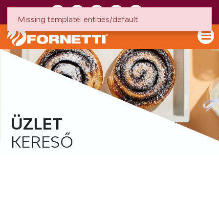
HU
EN
Missing template: entities/default
ÜZLET
KERESŐ