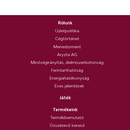
Rólunk
Üzletpolitika
Cégtörténet
Menedzsment
Aryzta AG
Minőségirányítás, élelmiszerbiztonság
Fenntarthatóság
Energiahatékonyság
Éves jelentések
Játék
Termékeink
Termékbemutató
Összetevő kereső