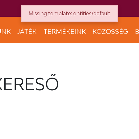
Missing template: entities/default
UNK
JÁTÉK
TERMÉKEINK
KÖZÖSSÉG
B
KERESŐ