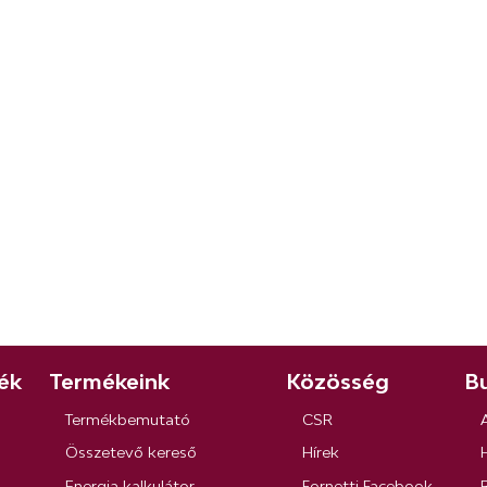
ék
Termékeink
Közösség
Bu
Termékbemutató
CSR
Összetevő kereső
Hírek
Energia kalkulátor
Fornetti Facebook
R