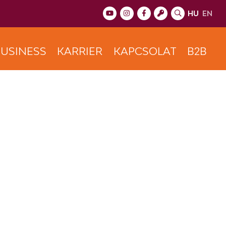
HU
EN
USINESS
KARRIER
KAPCSOLAT
B2B