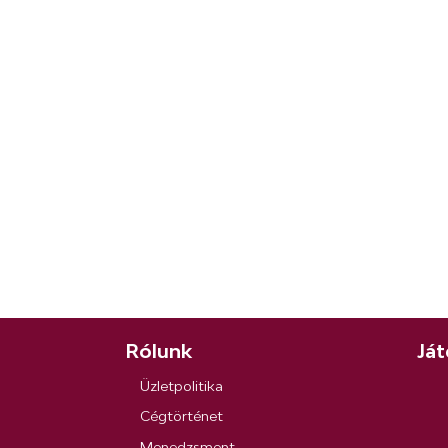
Rólunk
Ját
Üzletpolitika
Cégtörténet
Menedzsment