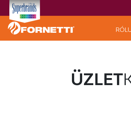
RÓL
ÜZLET