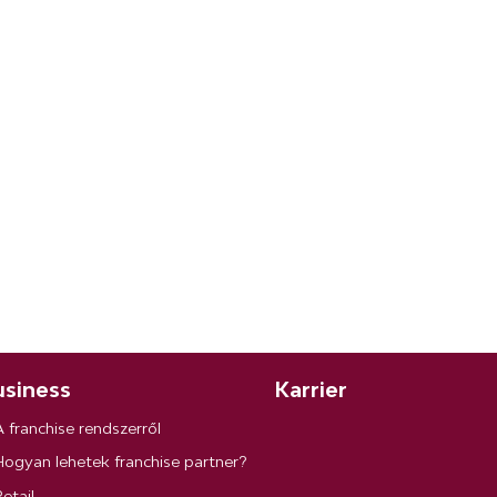
siness
Karrier
A franchise rendszerről
Hogyan lehetek franchise partner?
etail