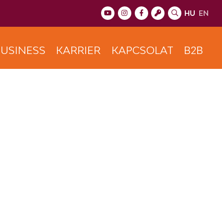
HU
EN
USINESS
KARRIER
KAPCSOLAT
B2B