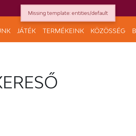
Missing template: entities/default
UNK
JÁTÉK
TERMÉKEINK
KÖZÖSSÉG
B
KERESŐ