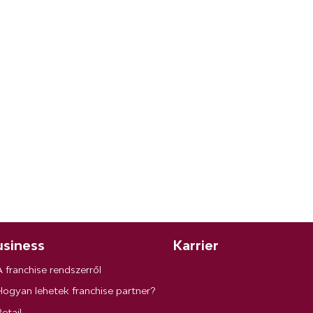
siness
Karrier
A franchise rendszerről
Hogyan lehetek franchise partner?
etail