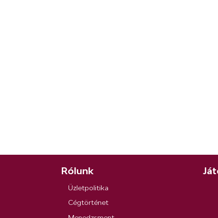
Rólunk
Ját
Üzletpolitika
Cégtörténet
Menedzsment