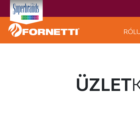
RÓL
ÜZLET