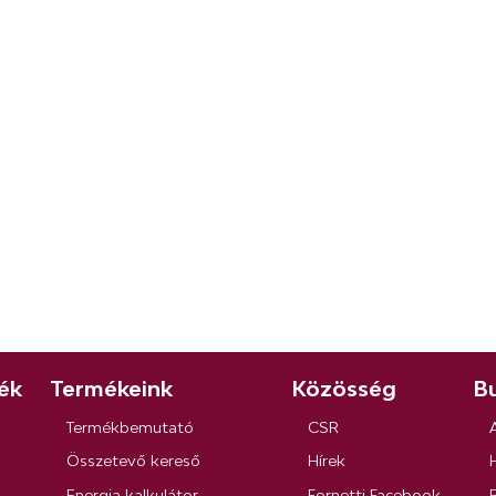
ék
Termékeink
Közösség
Bu
Termékbemutató
CSR
Összetevő kereső
Hírek
Energia kalkulátor
Fornetti Facebook
R