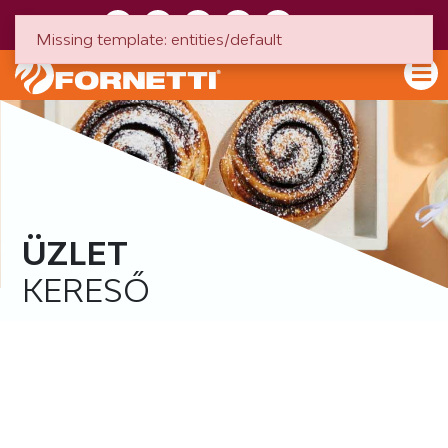
HU
EN
Missing template: entities/default
ÜZLET
KERESŐ