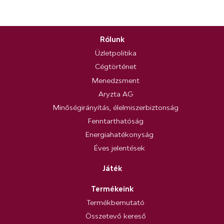
Rólunk
Üzletpolitika
Cégtörténet
Menedzsment
Aryzta AG
Minőségirányítás, élelmiszerbiztonság
Fenntarthatóság
Energiahatékonyság
Éves jelentések
Játék
Termékeink
Termékbemutató
Összetevő kereső