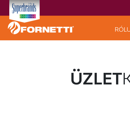
RÓL
ÜZLET