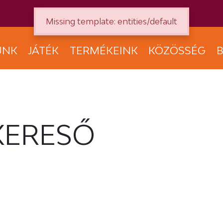
Missing template: entities/default
UNK
JÁTÉK
TERMÉKEINK
KÖZÖSSÉG
B
KERESŐ