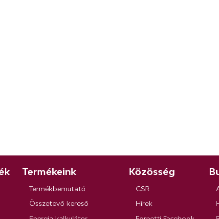
ék
Termékeink
Közösség
Bu
Termékbemutató
CSR
Összetevő kereső
Hírek
Energia kalkulátor
Fornetti Facebook
R