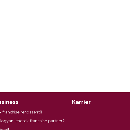
siness
Karrier
A franchise rendszerről
Hogyan lehetek franchise partner?
etail