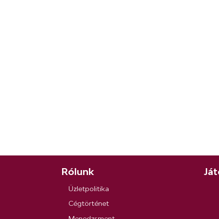
Rólunk
Ját
Üzletpolitika
Cégtörténet
Menedzsment