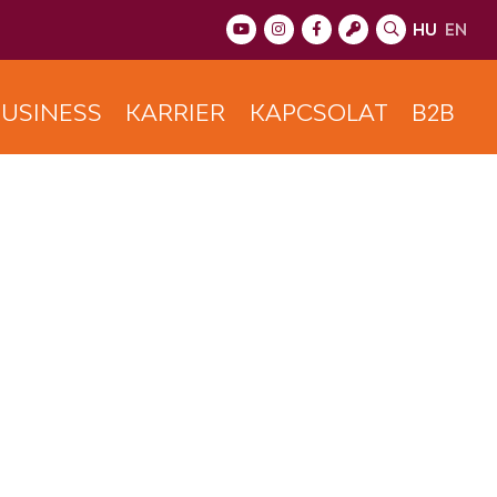
HU
EN
USINESS
KARRIER
KAPCSOLAT
B2B