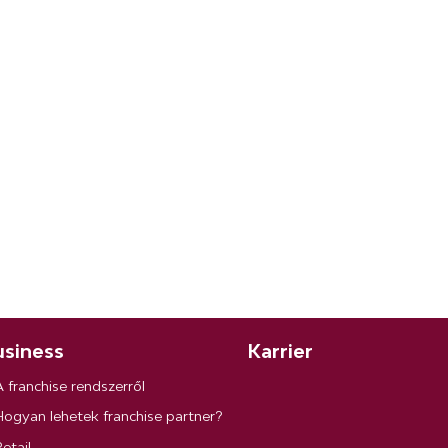
siness
Karrier
A franchise rendszerről
Hogyan lehetek franchise partner?
etail