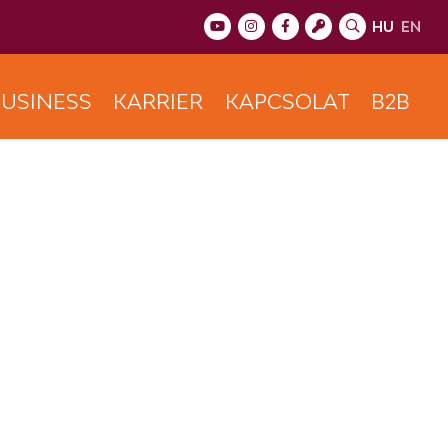
HU
EN
USINESS
KARRIER
KAPCSOLAT
B2B