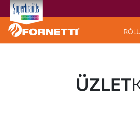
RÓL
ÜZLET