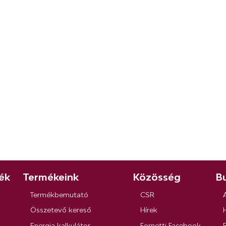
ék
Termékeink
Közösség
Bu
Termékbemutató
CSR
Összetevő kereső
Hírek
Energia kalkulátor
Fornetti Facebook
R