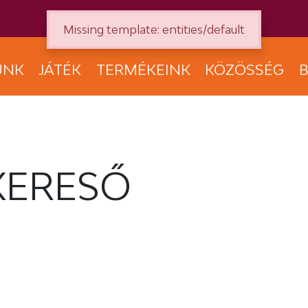
Missing template: entities/default
UNK
JÁTÉK
TERMÉKEINK
KÖZÖSSÉG
B
KERESŐ