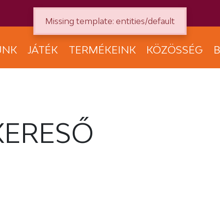
Missing template: entities/default
UNK
JÁTÉK
TERMÉKEINK
KÖZÖSSÉG
B
KERESŐ