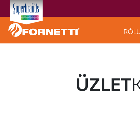
RÓL
ÜZLET