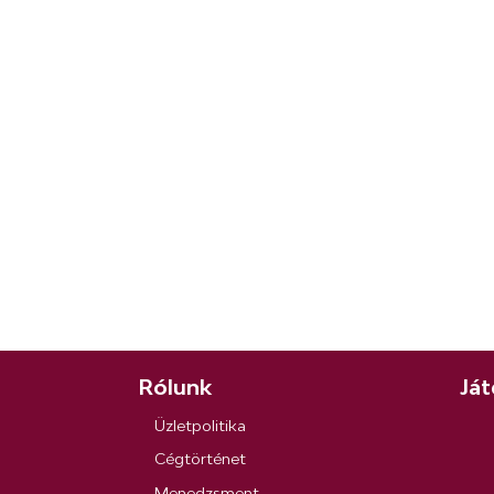
Rólunk
Ját
Üzletpolitika
Cégtörténet
Menedzsment