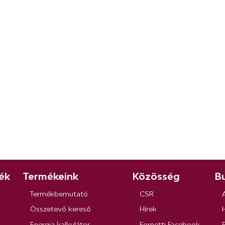
ék
Termékeink
Közösség
Bu
Termékbemutató
CSR
Összetevő kereső
Hírek
Energia kalkulátor
Fornetti Facebook
R