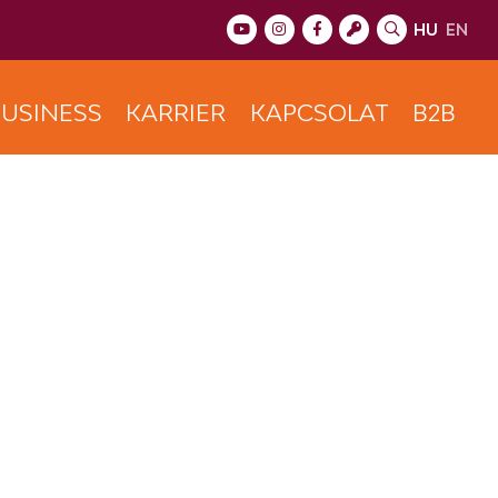
HU
EN
USINESS
KARRIER
KAPCSOLAT
B2B