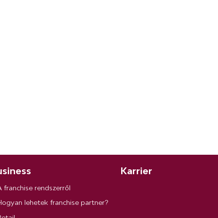
siness
Karrier
A franchise rendszerről
Hogyan lehetek franchise partner?
etail