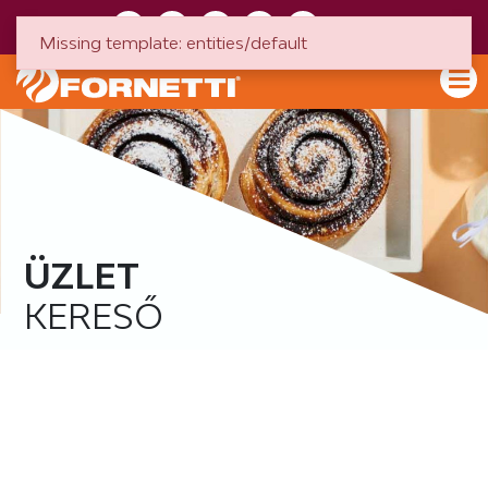
HU
EN
Missing template: entities/default
ÜZLET
KERESŐ