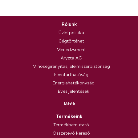
Rólunk
Üzletpolitika
Cégtörténet
Menedzsment
Aryzta AG
Minőségirányítás, élelmiszerbiztonság
Fenntarthatóság
Energiahatékonyság
Éves jelentések
Játék
Termékeink
Termékbemutató
Összetevő kereső