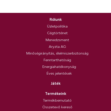
Rólunk
Üzletpolitika
Cégtörténet
Menedzsment
Aryzta AG
Minőségirányítás, élelmiszerbiztonság
Fenntarthatóság
Energiahatékonyság
Éves jelentések
Játék
Termékeink
Termékbemutató
Összetevő kereső