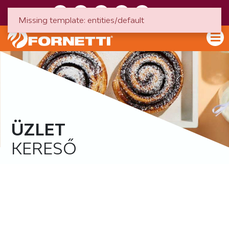
HU
EN
Missing template: entities/default
ÜZLET
KERESŐ