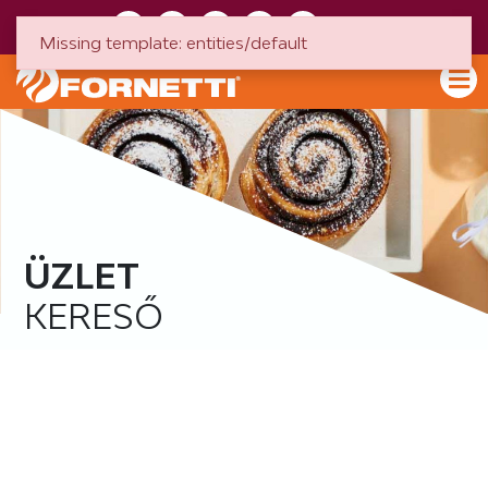
HU
EN
Missing template: entities/default
ÜZLET
KERESŐ