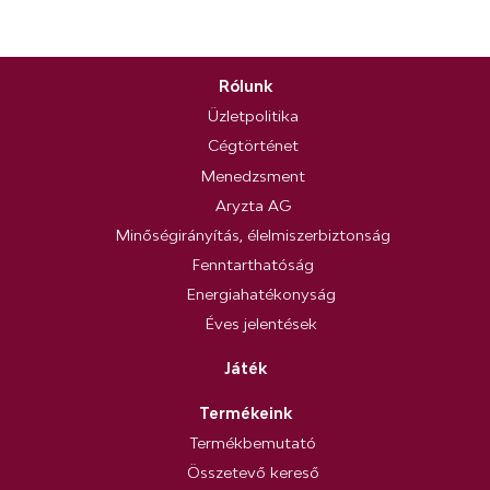
Rólunk
Üzletpolitika
Cégtörténet
Menedzsment
Aryzta AG
Minőségirányítás, élelmiszerbiztonság
Fenntarthatóság
Energiahatékonyság
Éves jelentések
Játék
Termékeink
Termékbemutató
Összetevő kereső