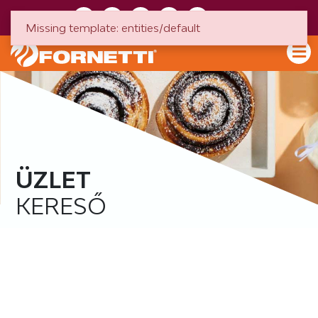
HU
EN
Missing template: entities/default
ÜZLET
KERESŐ