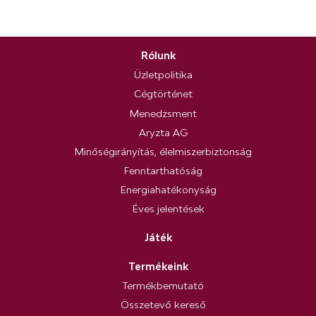
Rólunk
Üzletpolitika
Cégtörténet
Menedzsment
Aryzta AG
Minőségirányítás, élelmiszerbiztonság
Fenntarthatóság
Energiahatékonyság
Éves jelentések
Játék
Termékeink
Termékbemutató
Összetevő kereső