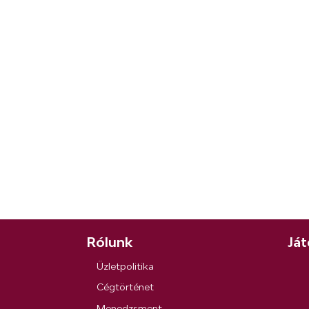
Rólunk
Ját
Üzletpolitika
Cégtörténet
Menedzsment