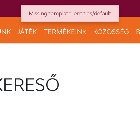
Missing template: entities/default
UNK
JÁTÉK
TERMÉKEINK
KÖZÖSSÉG
B
KERESŐ