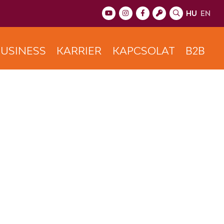
HU
EN
USINESS
KARRIER
KAPCSOLAT
B2B