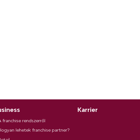
siness
Karrier
A franchise rendszerről
Hogyan lehetek franchise partner?
etail