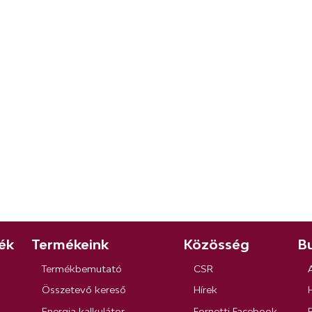
ék
Termékeink
Közösség
Bu
Termékbemutató
CSR
Összetevő kereső
Hírek
Energia kalkulátor
Fornetti Facebook
R