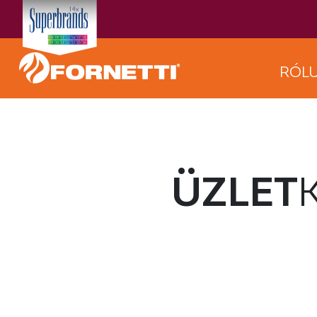
RÓL
ÜZLET