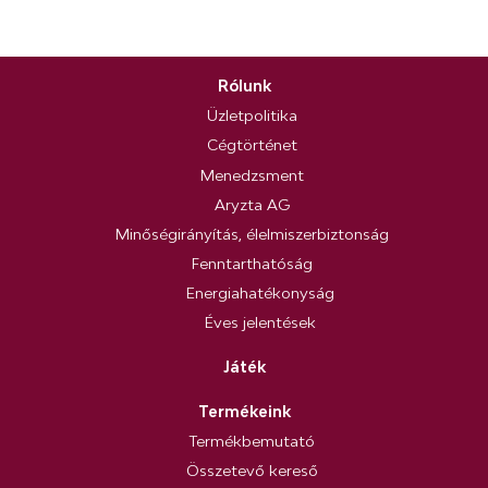
Rólunk
Üzletpolitika
Cégtörténet
Menedzsment
Aryzta AG
Minőségirányítás, élelmiszerbiztonság
Fenntarthatóság
Energiahatékonyság
Éves jelentések
Játék
Termékeink
Termékbemutató
Összetevő kereső