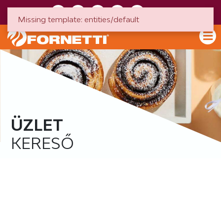
HU
EN
Missing template: entities/default
ÜZLET
KERESŐ