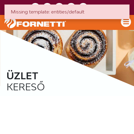
HU
EN
Missing template: entities/default
ÜZLET
KERESŐ