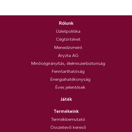
Rólunk
Üzletpolitika
Cégtörténet
Menedzsment
Aryzta AG
Minőségirányítás, élelmiszerbiztonság
Fenntarthatóság
Energiahatékonyság
Éves jelentések
Játék
Termékeink
Termékbemutató
Összetevő kereső