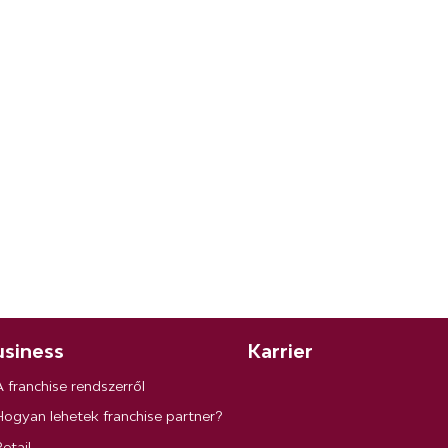
siness
Karrier
A franchise rendszerről
Hogyan lehetek franchise partner?
etail