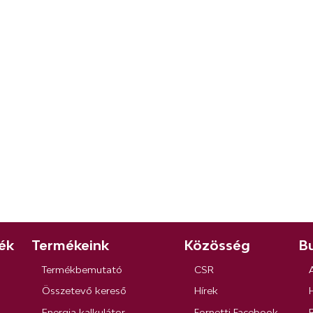
ék
Termékeink
Közösség
Bu
Termékbemutató
CSR
Összetevő kereső
Hírek
Energia kalkulátor
Fornetti Facebook
R