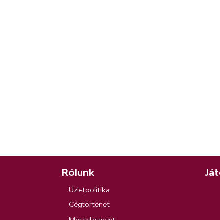
Rólunk
Ját
Üzletpolitika
Cégtörténet
Menedzsment