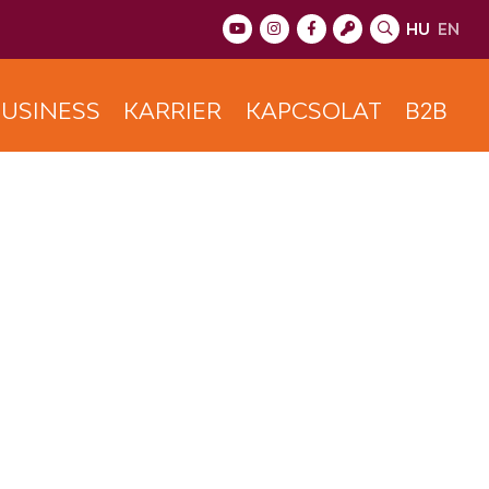
HU
EN
USINESS
KARRIER
KAPCSOLAT
B2B