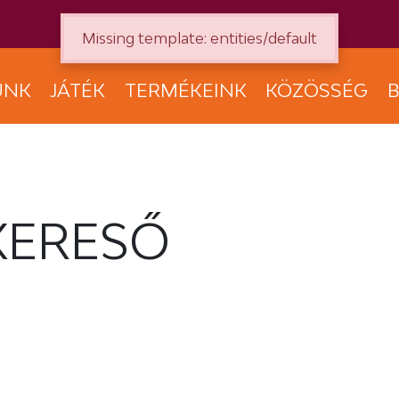
Missing template: entities/default
UNK
JÁTÉK
TERMÉKEINK
KÖZÖSSÉG
B
KERESŐ