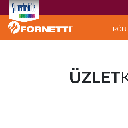
RÓL
ÜZLET