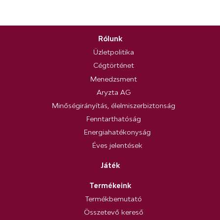
Rólunk
Üzletpolitika
Cégtörténet
Menedzsment
Aryzta AG
Minőségirányítás, élelmiszerbiztonság
Fenntarthatóság
Energiahatékonyság
Éves jelentések
Játék
Termékeink
Termékbemutató
Összetevő kereső