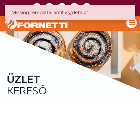
HU
EN
Missing template: entities/default
ÜZLET
KERESŐ