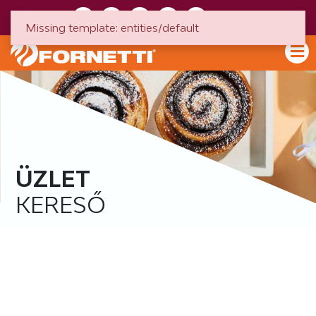
HU
EN
Missing template: entities/default
ÜZLET
KERESŐ