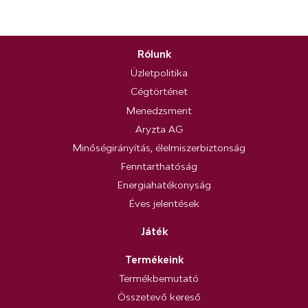
Rólunk
Üzletpolitika
Cégtörténet
Menedzsment
Aryzta AG
Minőségirányítás, élelmiszerbiztonság
Fenntarthatóság
Energiahatékonyság
Éves jelentések
Játék
Termékeink
Termékbemutató
Összetevő kereső