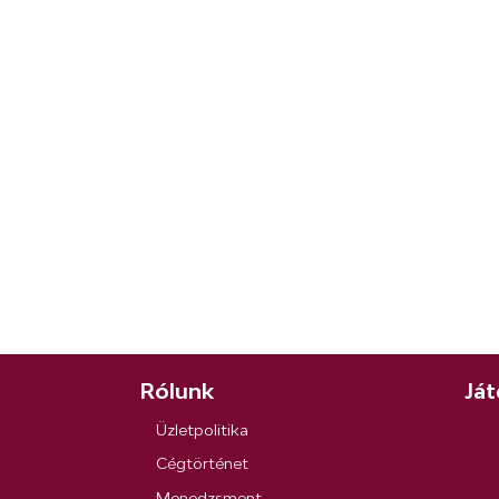
Rólunk
Ját
Üzletpolitika
Cégtörténet
Menedzsment