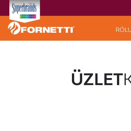
RÓL
ÜZLET