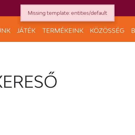
Missing template: entities/default
UNK
JÁTÉK
TERMÉKEINK
KÖZÖSSÉG
B
KERESŐ