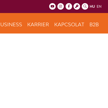
HU
EN
USINESS
KARRIER
KAPCSOLAT
B2B