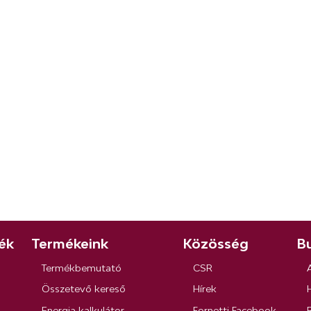
ék
Termékeink
Közösség
Bu
Termékbemutató
CSR
Összetevő kereső
Hírek
Energia kalkulátor
Fornetti Facebook
R