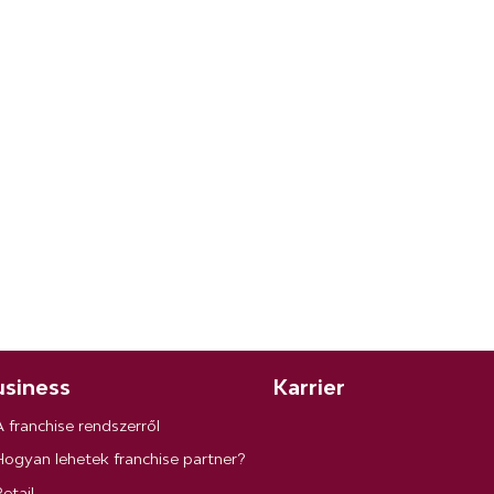
siness
Karrier
A franchise rendszerről
Hogyan lehetek franchise partner?
etail