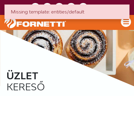
HU
EN
Missing template: entities/default
ÜZLET
KERESŐ