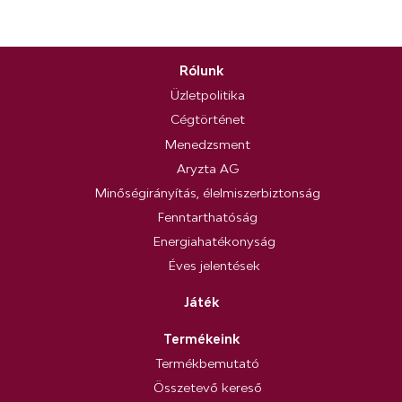
Rólunk
Üzletpolitika
Cégtörténet
Menedzsment
Aryzta AG
Minőségirányítás, élelmiszerbiztonság
Fenntarthatóság
Energiahatékonyság
Éves jelentések
Játék
Termékeink
Termékbemutató
Összetevő kereső