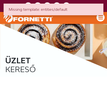
HU
EN
Missing template: entities/default
ÜZLET
KERESŐ