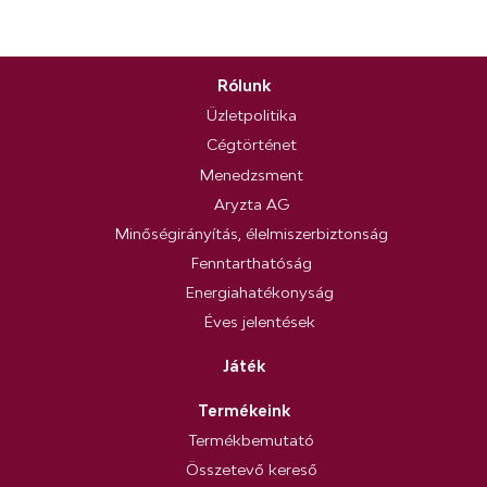
Rólunk
Üzletpolitika
Cégtörténet
Menedzsment
Aryzta AG
Minőségirányítás, élelmiszerbiztonság
Fenntarthatóság
Energiahatékonyság
Éves jelentések
Játék
Termékeink
Termékbemutató
Összetevő kereső