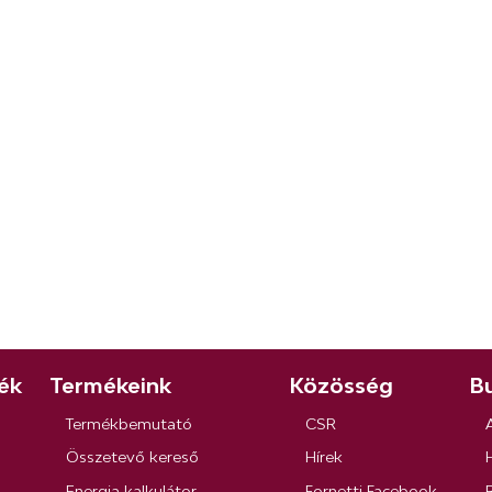
ék
Termékeink
Közösség
Bu
Termékbemutató
CSR
Összetevő kereső
Hírek
Energia kalkulátor
Fornetti Facebook
R