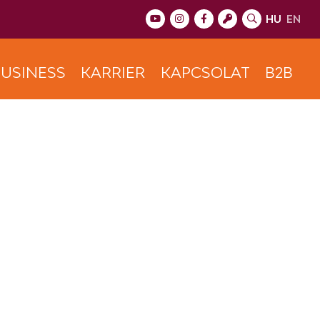
HU
EN
USINESS
KARRIER
KAPCSOLAT
B2B