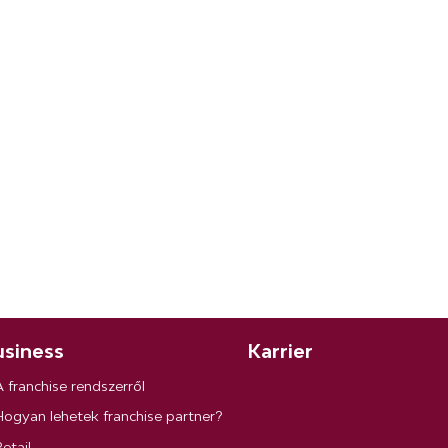
siness
Karrier
A franchise rendszerről
Hogyan lehetek franchise partner?
etail