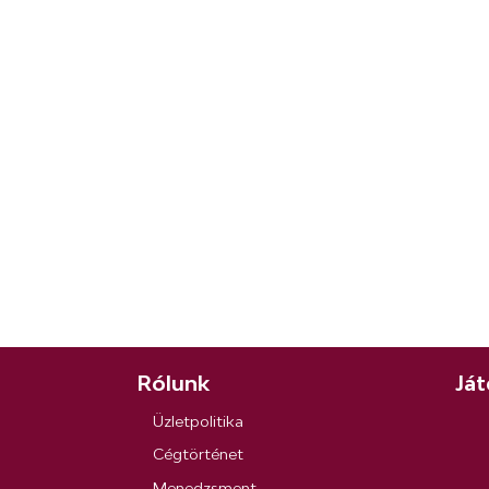
Rólunk
Ját
Üzletpolitika
Cégtörténet
Menedzsment