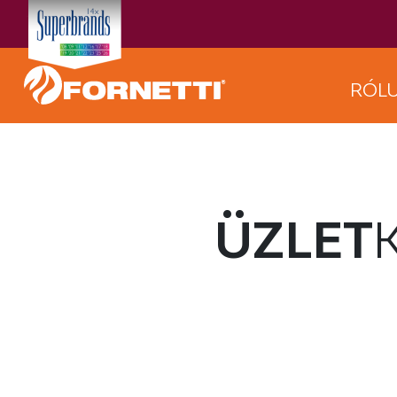
RÓL
ÜZLET