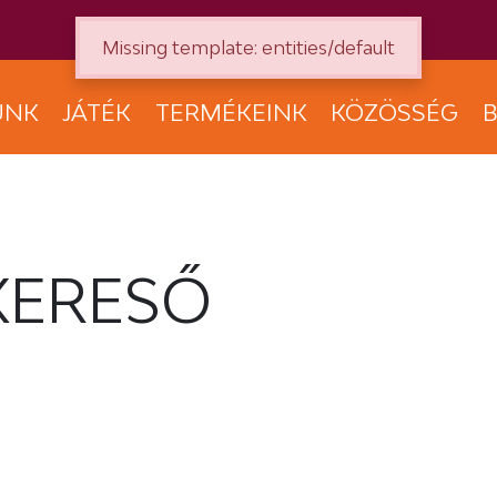
Missing template: entities/default
UNK
JÁTÉK
TERMÉKEINK
KÖZÖSSÉG
B
KERESŐ