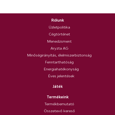
Rólunk
Üzletpolitika
Cégtörténet
Menedzsment
Aryzta AG
Minőségirányítás, élelmiszerbiztonság
Fenntarthatóság
Energiahatékonyság
Éves jelentések
Játék
Termékeink
Termékbemutató
Összetevő kereső