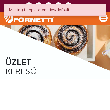
HU
EN
Missing template: entities/default
ÜZLET
KERESŐ