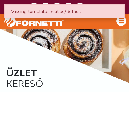
HU
EN
Missing template: entities/default
ÜZLET
KERESŐ