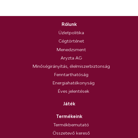
Rólunk
Üzletpolitika
Cégtörténet
Menedzsment
Aryzta AG
Minőségirányítás, élelmiszerbiztonság
Fenntarthatóság
Energiahatékonyság
Éves jelentések
Játék
Termékeink
Termékbemutató
Összetevő kereső