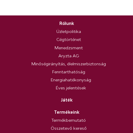
Rólunk
Üzletpolitika
Cégtörténet
Menedzsment
Aryzta AG
Minőségirányítás, élelmiszerbiztonság
Fenntarthatóság
Energiahatékonyság
Éves jelentések
Játék
Termékeink
Termékbemutató
Összetevő kereső