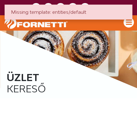
HU
EN
Missing template: entities/default
ÜZLET
KERESŐ