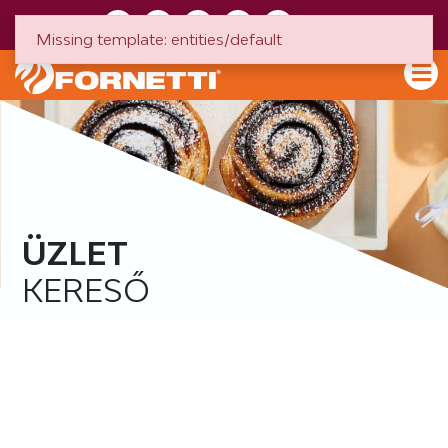
HU
EN
Missing template: entities/default
ÜZLET
KERESŐ