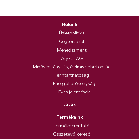
Rólunk
Üzletpolitika
Cégtörténet
Menedzsment
Aryzta AG
Minőségirányítás, élelmiszerbiztonság
Fenntarthatóság
Energiahatékonyság
Éves jelentések
Játék
Termékeink
Termékbemutató
Összetevő kereső