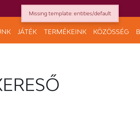
Missing template: entities/default
UNK
JÁTÉK
TERMÉKEINK
KÖZÖSSÉG
B
KERESŐ