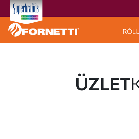
RÓL
ÜZLET