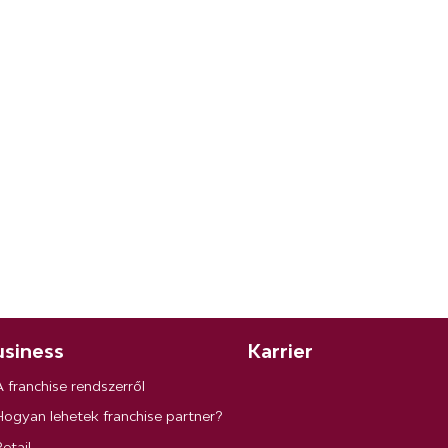
siness
Karrier
A franchise rendszerről
Hogyan lehetek franchise partner?
etail