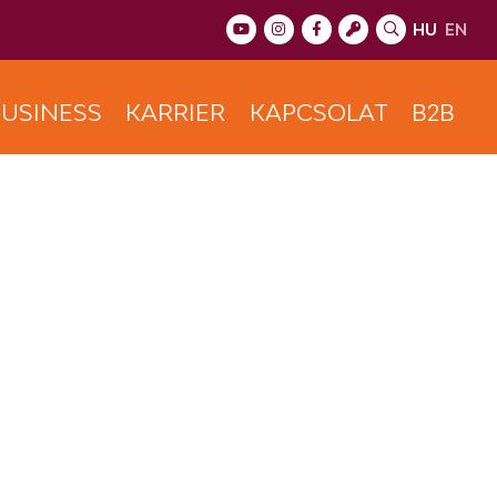
HU
EN
USINESS
KARRIER
KAPCSOLAT
B2B