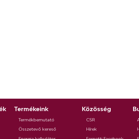
ék
Termékeink
Közösség
Bu
Termékbemutató
CSR
Összetevő kereső
Hírek
Energia kalkulátor
Fornetti Facebook
R