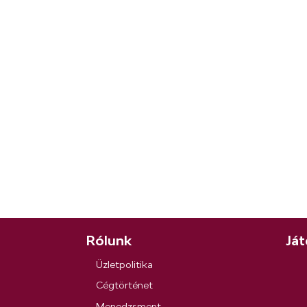
Rólunk
Ját
Üzletpolitika
Cégtörténet
Menedzsment