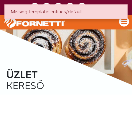
HU
EN
Missing template: entities/default
ÜZLET
KERESŐ