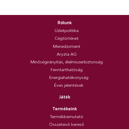
Rólunk
Üzletpolitika
Cégtörténet
Menedzsment
Aryzta AG
Minőségirányítás, élelmiszerbiztonság
Fenntarthatóság
Energiahatékonyság
Éves jelentések
Játék
Termékeink
Termékbemutató
Összetevő kereső