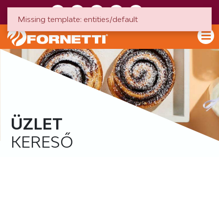
HU
EN
Missing template: entities/default
ÜZLET
KERESŐ