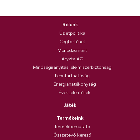
Rólunk
Üzletpolitika
Cégtörténet
Menedzsment
Aryzta AG
Minőségirányítás, élelmiszerbiztonság
Fenntarthatóság
Energiahatékonyság
Éves jelentések
Játék
Termékeink
Termékbemutató
Összetevő kereső