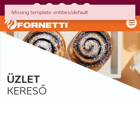
HU
EN
Missing template: entities/default
ÜZLET
KERESŐ