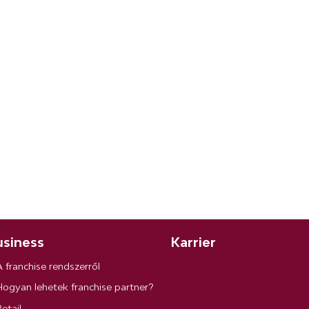
siness
Karrier
A franchise rendszerről
Hogyan lehetek franchise partner?
etail