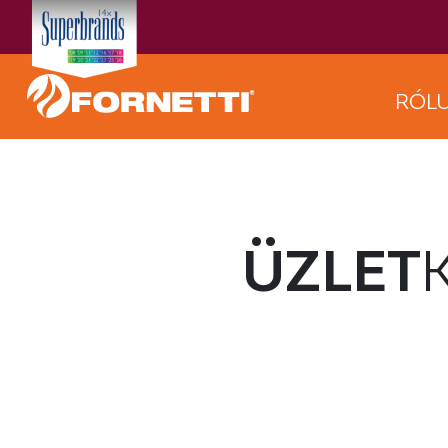
RÓL
ÜZLET