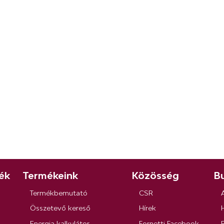
ék
Termékeink
Közösség
Bu
Termékbemutató
CSR
Összetevő kereső
Hírek
Energia kalkulátor
Fornetti Facebook
R