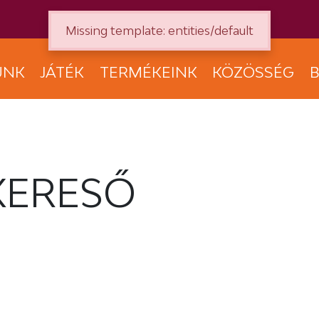
Missing template: entities/default
UNK
JÁTÉK
TERMÉKEINK
KÖZÖSSÉG
B
KERESŐ