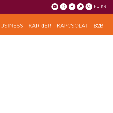
HU
EN
USINESS
KARRIER
KAPCSOLAT
B2B