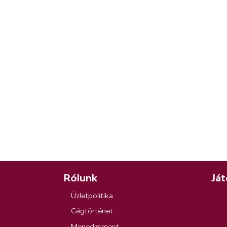
Rólunk
Ját
Üzletpolitika
Cégtörténet
Menedzsment