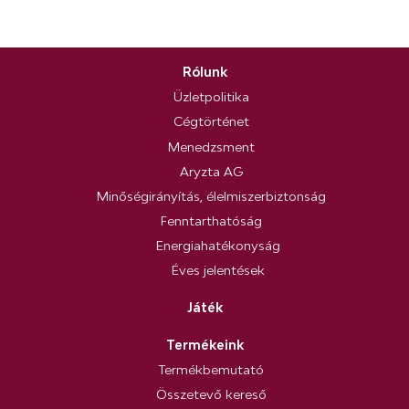
Rólunk
Üzletpolitika
Cégtörténet
Menedzsment
Aryzta AG
Minőségirányítás, élelmiszerbiztonság
Fenntarthatóság
Energiahatékonyság
Éves jelentések
Játék
Termékeink
Termékbemutató
Összetevő kereső