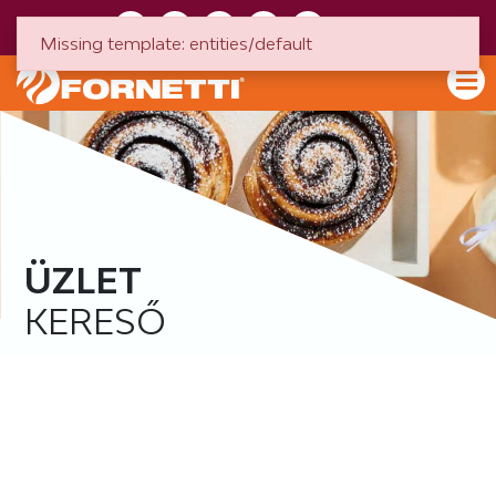
HU
EN
Missing template: entities/default
ÜZLET
KERESŐ