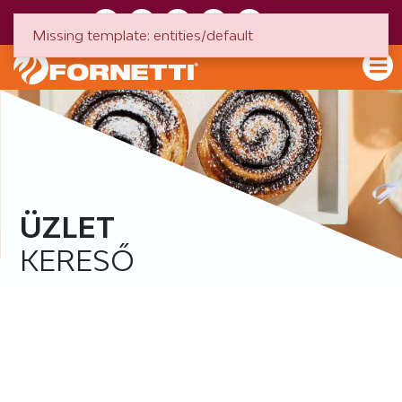
HU
EN
Missing template: entities/default
ÜZLET
KERESŐ