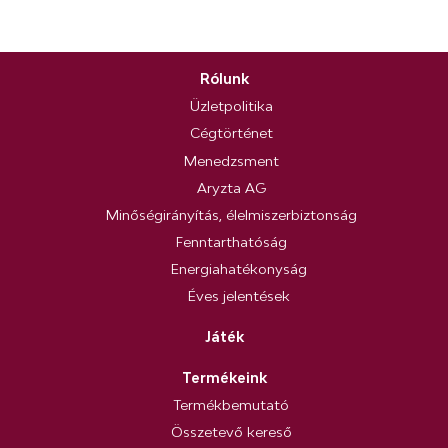
Rólunk
Üzletpolitika
Cégtörténet
Menedzsment
Aryzta AG
Minőségirányítás, élelmiszerbiztonság
Fenntarthatóság
Energiahatékonyság
Éves jelentések
Játék
Termékeink
Termékbemutató
Összetevő kereső