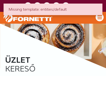
HU
EN
Missing template: entities/default
ÜZLET
KERESŐ