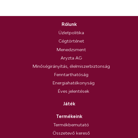
Rólunk
Üzletpolitika
Cégtörténet
Menedzsment
Aryzta AG
Minőségirányítás, élelmiszerbiztonság
Fenntarthatóság
Energiahatékonyság
Éves jelentések
Játék
Termékeink
Termékbemutató
Összetevő kereső