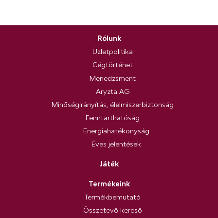
Rólunk
Üzletpolitika
Cégtörténet
Menedzsment
Aryzta AG
Minőségirányítás, élelmiszerbiztonság
Fenntarthatóság
Energiahatékonyság
Éves jelentések
Játék
Termékeink
Termékbemutató
Összetevő kereső