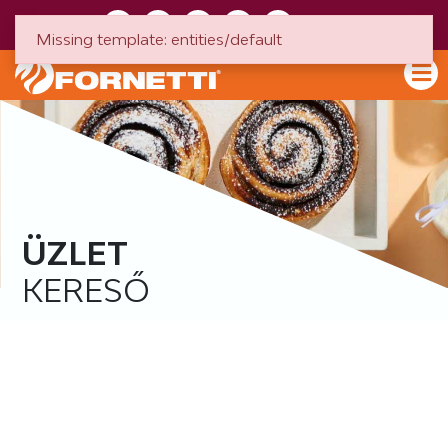
HU
EN
Missing template: entities/default
ÜZLET
KERESŐ